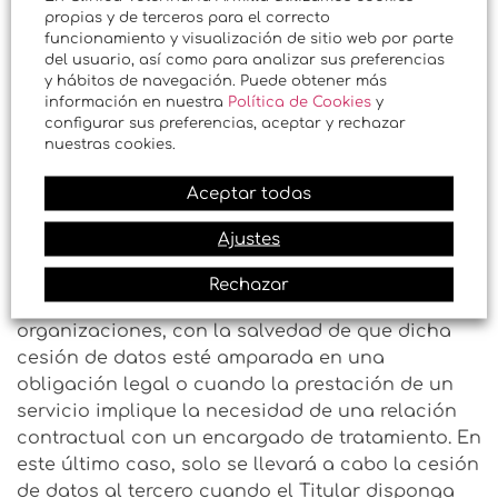
mismos.
propias y de terceros para el correcto
funcionamiento y visualización de sitio web por parte
Sus datos podrán ser incorporados a un fichero
del usuario, así como para analizar sus preferencias
de lista de correo, del cual el Titular es
y hábitos de navegación. Puede obtener más
responsable de su gestión y tratamiento. La
información en nuestra
Política de Cookies
y
configurar sus preferencias, aceptar y rechazar
seguridad de sus datos está garantizada, ya que
nuestras cookies.
el Titular toma todas las medidas de seguridad
necesarias y le garantiza que los datos
Aceptar todas
personales sólo se usarán para las finalidades
dadas.
Ajustes
El Titular informa al Usuario de que sus datos
Rechazar
personales no serán cedidos a terceras
organizaciones, con la salvedad de que dicha
cesión de datos esté amparada en una
obligación legal o cuando la prestación de un
servicio implique la necesidad de una relación
contractual con un encargado de tratamiento. En
este último caso, solo se llevará a cabo la cesión
de datos al tercero cuando el Titular disponga