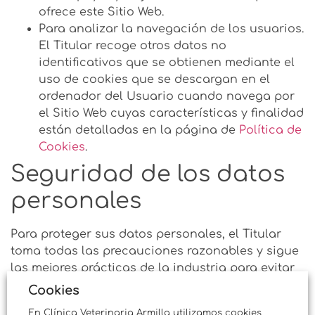
ofrece este Sitio Web.
Para analizar la navegación de los usuarios.
El Titular recoge otros datos no
identificativos que se obtienen mediante el
uso de cookies que se descargan en el
ordenador del Usuario cuando navega por
el Sitio Web cuyas características y finalidad
están detalladas en la página de
Política de
Cookies
.
Seguridad de los datos
personales
Para proteger sus datos personales, el Titular
toma todas las precauciones razonables y sigue
las mejores prácticas de la industria para evitar
su pérdida, mal uso, acceso indebido,
Cookies
divulgación, alteración o destrucción de los
En Clínica Veterinaria Armilla utilizamos cookies